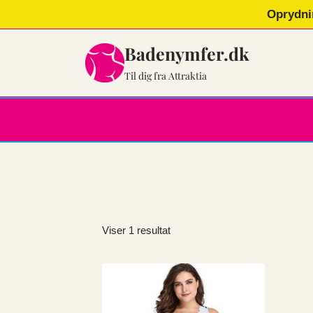
Fortsæt
Oprydni
til
indhold
Badenymfer.dk
Til dig fra Attraktia
Viser 1 resultat