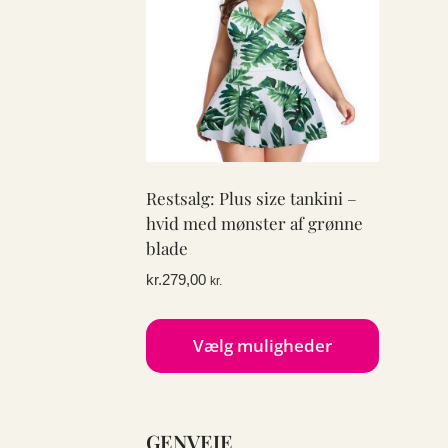
Restsalg: Plus size tankini –
hvid med mønster af grønne
blade
kr.
279,00
kr.
Vælg muligheder
Dette
vare
GENVEJE
har