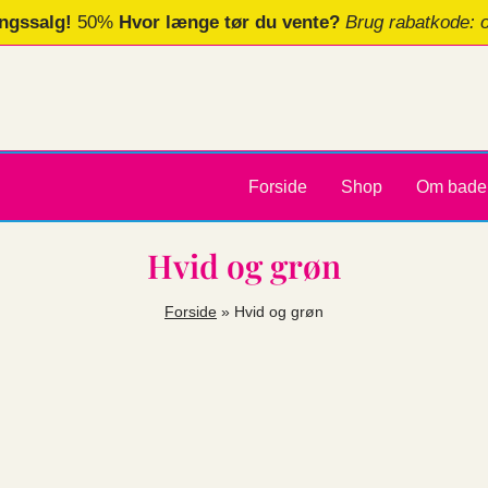
ngssalg!
50%
Hvor længe tør du vente?
Brug rabatkode: 
Forside
Shop
Om bade
Hvid og grøn
Forside
»
Hvid og grøn