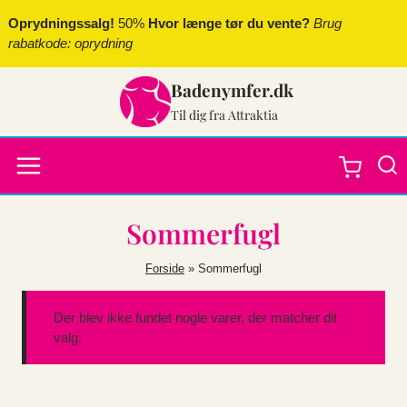
Fortsæt
Oprydningssalg!
50%
Hvor længe tør du vente?
Brug
til
rabatkode: oprydning
indhold
Badenymfer.dk
Til dig fra Attraktia
Sommerfugl
Forside
»
Sommerfugl
Der blev ikke fundet nogle varer, der matcher dit
valg.