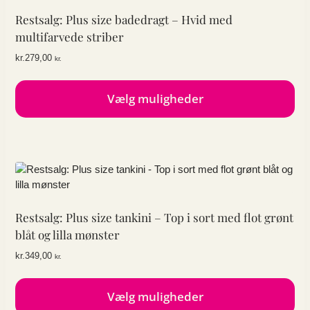
Restsalg: Plus size badedragt – Hvid med
multifarvede striber
kr.
279,00
kr.
Vælg muligheder
Dette
vare
har
flere
varianter.
Mulighederne
kan
Restsalg: Plus size tankini – Top i sort med flot grønt
vælges
blåt og lilla mønster
på
kr.
349,00
kr.
varesiden
Vælg muligheder