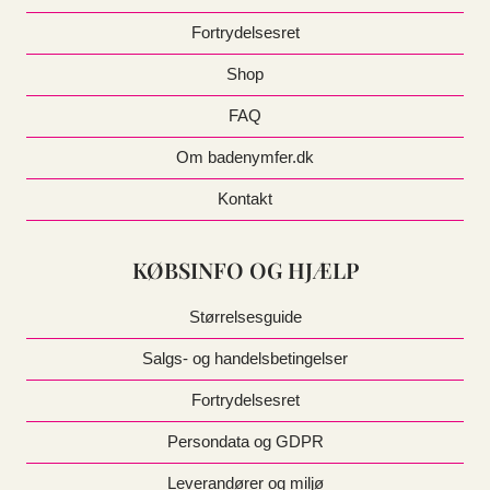
på
Fortrydelsesret
varesiden
Shop
FAQ
Om badenymfer.dk
Kontakt
KØBSINFO OG HJÆLP
Størrelsesguide
Salgs- og handelsbetingelser
Fortrydelsesret
Persondata og GDPR
Leverandører og miljø