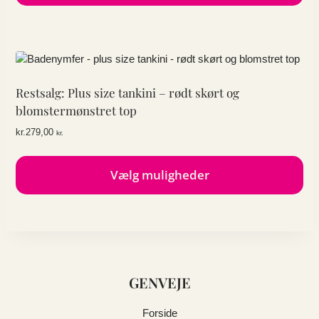
Dette
vare
har
flere
varianter.
Mulighederne
Restsalg: Plus size tankini – rødt skørt og
kan
blomstermønstret top
vælges
kr.
279,00
kr.
på
varesiden
Vælg muligheder
Dette
vare
har
flere
varianter.
GENVEJE
Mulighederne
kan
vælges
Forside