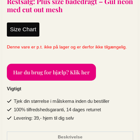
Restsalg: Plus size badedragt – Gul neon
med cut out mesh
Size Chart
Denne vare er p.t. ikke på lager og er derfor ikke tilgængelig.
Har du brug for hjælp? Klik her
Vigtigt
Tjek din størrelse i målskema inden du bestiller
100% tilfredshedsgaranti, 14 dages returret
Levering: 39,- hjem til dig selv
Beskrivelse