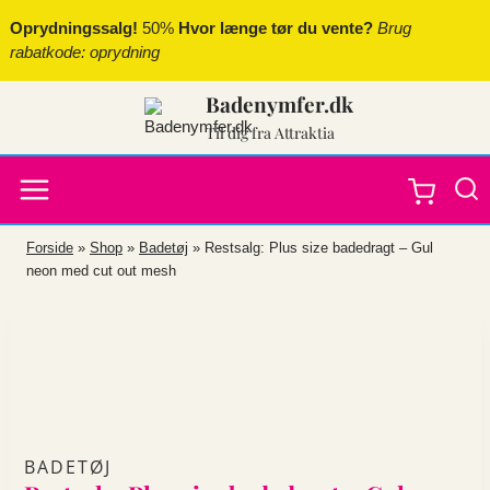
Fortsæt
Oprydningssalg!
50%
Hvor længe tør du vente?
Brug
til
rabatkode: oprydning
indhold
Badenymfer.dk
Til dig fra Attraktia
Forside
»
Shop
»
Badetøj
»
Restsalg: Plus size badedragt – Gul
neon med cut out mesh
BADETØJ