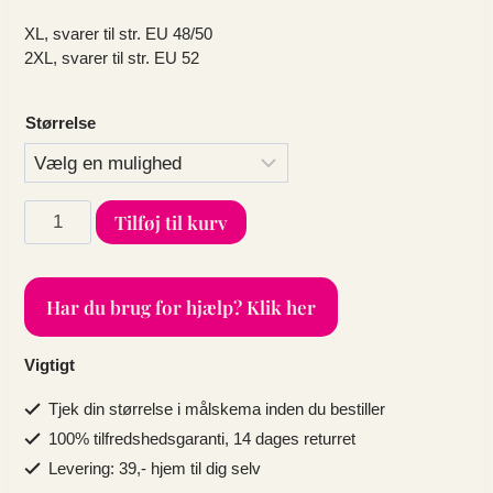
XL, svarer til str. EU 48/50
2XL, svarer til str. EU 52
Størrelse
Plus
Tilføj til kurv
size
korte
badebukser
Har du brug for hjælp? Klik her
i
sort
antal
Vigtigt
Tjek din størrelse i målskema inden du bestiller
100% tilfredshedsgaranti, 14 dages returret
Levering: 39,- hjem til dig selv