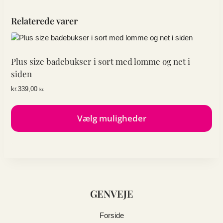
Relaterede varer
Plus size badebukser i sort med lomme og net i
siden
kr.
339,00
kr.
Vælg muligheder
Dette
vare
har
flere
varianter.
GENVEJE
Mulighederne
kan
vælges
Forside