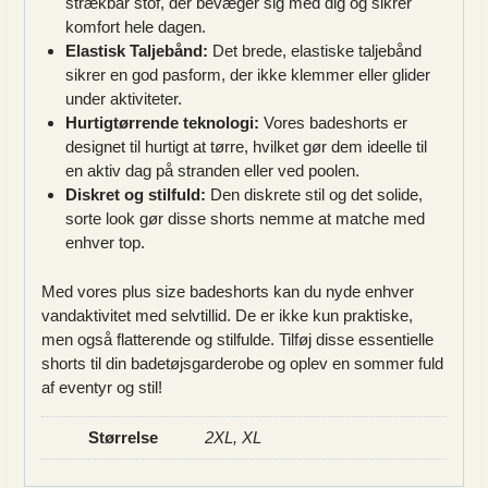
strækbar stof, der bevæger sig med dig og sikrer
komfort hele dagen.
Elastisk Taljebånd:
Det brede, elastiske taljebånd
sikrer en god pasform, der ikke klemmer eller glider
under aktiviteter.
Hurtigtørrende teknologi:
Vores badeshorts er
designet til hurtigt at tørre, hvilket gør dem ideelle til
en aktiv dag på stranden eller ved poolen.
Diskret og stilfuld:
Den diskrete stil og det solide,
sorte look gør disse shorts nemme at matche med
enhver top.
Med vores plus size badeshorts kan du nyde enhver
vandaktivitet med selvtillid. De er ikke kun praktiske,
men også flatterende og stilfulde. Tilføj disse essentielle
shorts til din badetøjsgarderobe og oplev en sommer fuld
af eventyr og stil!
Størrelse
2XL, XL