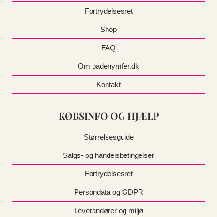
på
Fortrydelsesret
varesiden
Shop
FAQ
Om badenymfer.dk
Kontakt
KØBSINFO OG HJÆLP
Størrelsesguide
Salgs- og handelsbetingelser
Fortrydelsesret
Persondata og GDPR
Leverandører og miljø