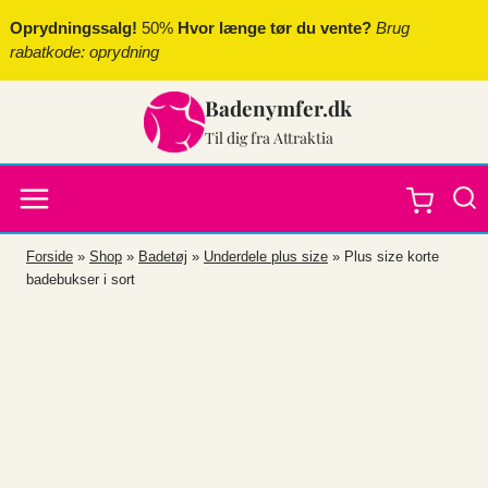
Fortsæt
Oprydningssalg!
50%
Hvor længe tør du vente?
Brug
til
rabatkode: oprydning
indhold
Badenymfer.dk
Til dig fra Attraktia
Forside
»
Shop
»
Badetøj
»
Underdele plus size
»
Plus size korte
badebukser i sort