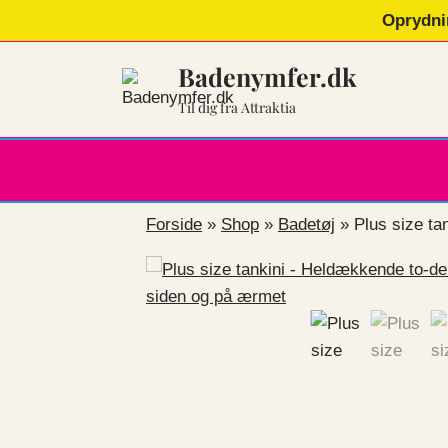
Fortsæt
Oprydni
til
indhold
Badenymfer.dk
Til dig fra Attraktia
Forside
»
Shop
»
Badetøj
»
Plus size t