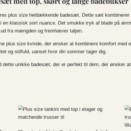
sæt med top, skørt og lange badebukser
ores plus size heldækkende badesæt. Dette sæt kombinerer
 i en klassisk sort nuance. Det smukke tryk af blade på ærmer
 sig ud fra mængden og fremhæver taljen.
ne plus size kvinde, der ønsker at kombinere komfort med e
ttet og stilfuld, uanset hvor din sommer tager dig.
dette unikke badesæt, der er perfekt til dem, der ønsker at 