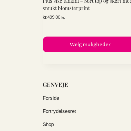
Plus size tankini – Sort top og skørt me
smukt blomsterprint
kr.
499,00
kr.
Vælg muligheder
Dette
vare
har
flere
GENVEJE
varianter.
Mulighederne
Forside
kan
vælges
Fortrydelsesret
på
Shop
varesiden