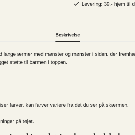
bladmønster
Levering: 39,- hjem til d
i
siden
og
på
Beskrivelse
ærmet
antal
med lange ærmer med mønster og mønster i siden, der fremhæv
t støtte til barmen i toppen.
er farver, kan farver variere fra det du ser på skærmen.
ninger på tøjet.