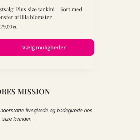
stsalg: Plus size tankini – Sort med
nster af lilla blomster
279,00
kr.
Vælg muligheder
tte
re
r
re
ORES MISSION
ianter.
lighederne
n
understøtte livsglæde og badeglæde hos
lges
s size kvinder.
residen