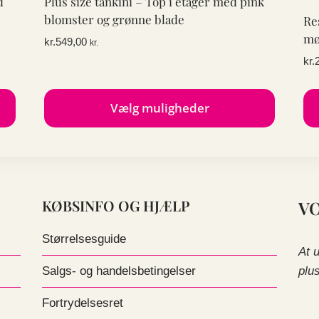
d
Plus size tankini – Top i etager med pink
blomster og grønne blade
Re
mø
kr.
549,00
kr.
kr.
Vælg muligheder
Dette
De
vare
va
har
ha
flere
fle
KØBSINFO OG HJÆLP
V
varianter.
var
Mulighederne
Mu
Størrelsesguide
kan
ka
At 
vælges
væ
plu
Salgs- og handelsbetingelser
på
på
Fortrydelsesret
varesiden
va