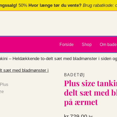
ngssalg!
50%
Hvor længe tør du vente?
Brug rabatkode: 
Forside
Shop
Om bade
ankini – Heldækkende to-delt sæt med bladmønster i siden o
BADETØJ
Plus size tank
delt sæt med b
på ærmet
kr.
729,00
kr.