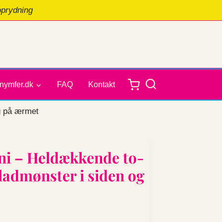
oprydning
nymfer.dk
FAQ
Kontakt
g på ærmet
ini – Heldækkende to-
ladmønster i siden og