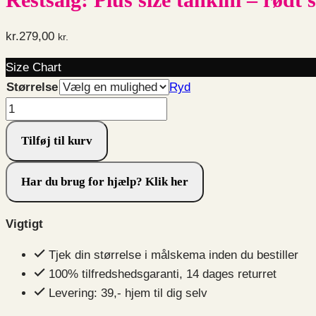
kr.
279,00
kr.
Size Chart
Størrelse
Ryd
Restsalg:
Plus
Tilføj til kurv
size
tankini
Har du brug for hjælp? Klik her
-
rødt
skørt
Vigtigt
og
Tjek din størrelse i målskema inden du bestiller
blomstermønstret
100% tilfredshedsgaranti, 14 dages returret
top
Levering: 39,- hjem til dig selv
antal