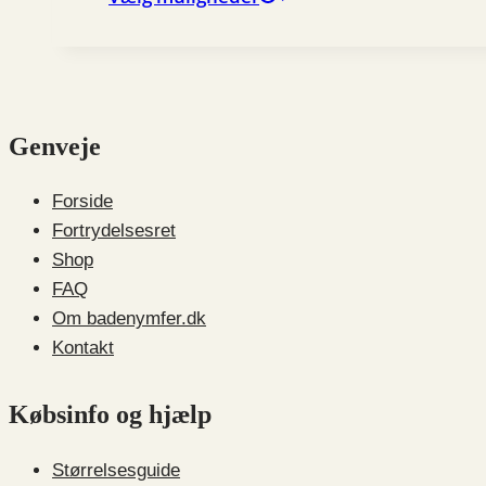
på
vare
varesiden
har
flere
varianter.
Genveje
Mulighederne
kan
vælges
Forside
på
Fortrydelsesret
varesiden
Shop
FAQ
Om badenymfer.dk
Kontakt
Købsinfo og hjælp
Størrelsesguide