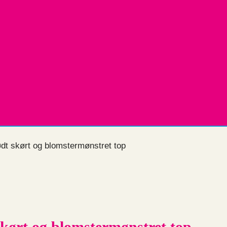
rødt skørt og blomstermønstret top
 skørt og blomstermønstret top