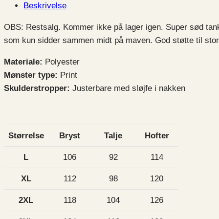
Beskrivelse
OBS: Restsalg. Kommer ikke på lager igen. Super sød tankin
som kun sidder sammen midt på maven. God støtte til sto
Materiale:
Polyester
Mønster type:
Print
Skulderstropper:
Justerbare med sløjfe i nakken
Størrelse
Bryst
Talje
Hofter
L
106
92
114
XL
112
98
120
2XL
118
104
126