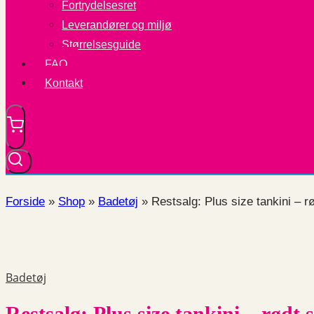
Fortrydelsesret
Leverandører og miljø
Størrelsesguide
FAQ
Kontakt
Forside
»
Shop
»
Badetøj
»
Restsalg: Plus size tankini – 
Badetøj
Restsalg: Plus size tankini – rødt