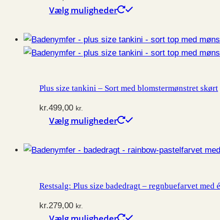
Vælg muligheder
Dette
vare
har
flere
varianter.
Mulighederne
Plus size tankini – Sort med blomstermønstret skørt
kan
vælges
kr.
499,00
kr.
på
Vælg muligheder
Dette
varesiden
vare
har
flere
varianter.
Restsalg: Plus size badedragt – regnbuefarvet med 
Mulighederne
kan
kr.
279,00
kr.
vælges
Vælg muligheder
Dette