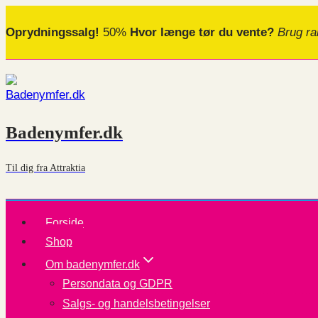
Fortsæt
Oprydningssalg!
50%
Hvor længe tør du vente?
Brug ra
til
indhold
Badenymfer.dk
Til dig fra Attraktia
Forside
Shop
Om badenymfer.dk
Persondata og GDPR
Salgs- og handelsbetingelser