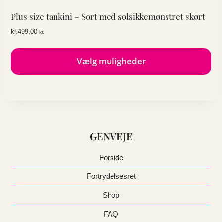
Mulighederne
kan
Plus size tankini – Sort med solsikkemønstret skørt
vælges
kr.
499,00
kr.
på
varesiden
Vælg muligheder
Dette
vare
har
flere
varianter.
GENVEJE
Mulighederne
kan
vælges
Forside
på
Fortrydelsesret
varesiden
Shop
FAQ