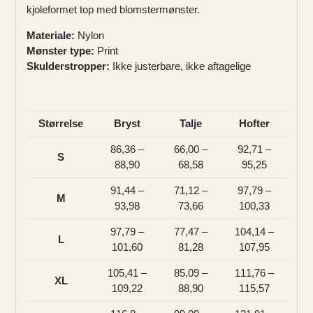
kjoleformet top med blomstermønster.
Materiale:
Nylon
Mønster type:
Print
Skulderstropper:
Ikke justerbare, ikke aftagelige
Størrelse
Bryst
Talje
Hofter
86,36 –
66,00 –
92,71 –
S
88,90
68,58
95,25
91,44 –
71,12 –
97,79 –
M
93,98
73,66
100,33
97,79 –
77,47 –
104,14 –
L
101,60
81,28
107,95
105,41 –
85,09 –
111,76 –
XL
109,22
88,90
115,57