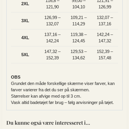
116,8 –
99,00 –
121,91 –
2XL
121,90
104,10
126,99
126,99 –
109,21 –
132,07 –
3XL
132,07
114,29
137,16
137,16 –
119,38 –
142,24 –
4XL
142,24
124,45
147,32
147,32 –
129,53 –
152,39 –
5XL
152,39
134,62
157,48
OBS
Grundet den måde forskellige skærme viser farver, kan
farver varierer fra det du ser på skærmen.
Størrelser kan afvige med op til 3 cm.
Vask altid badetøjet før brug – følg anvisninger på tøjet.
Du kunne også være interesseret i…