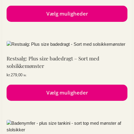
Vælg muligheder
Dette
vare
har
flere
varianter.
Mulighederne
Restsalg: Plus size badedragt – Sort med
kan
solsikkemønster
vælges
kr.
279,00
kr.
på
varesiden
Vælg muligheder
Dette
vare
har
flere
varianter.