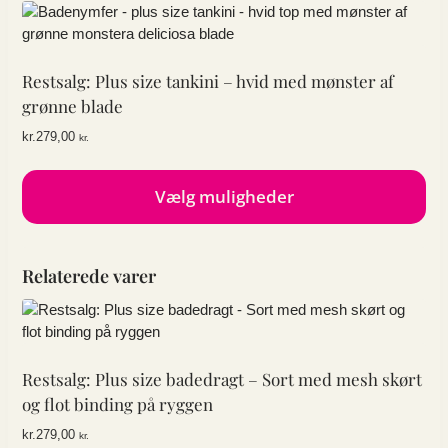
Restsalg: Plus size tankini – hvid med mønster af
grønne blade
kr.
279,00
kr.
Vælg muligheder
Dette
vare
Relaterede varer
har
flere
varianter.
Mulighederne
kan
Restsalg: Plus size badedragt – Sort med mesh skørt
vælges
og flot binding på ryggen
på
varesiden
kr.
279,00
kr.