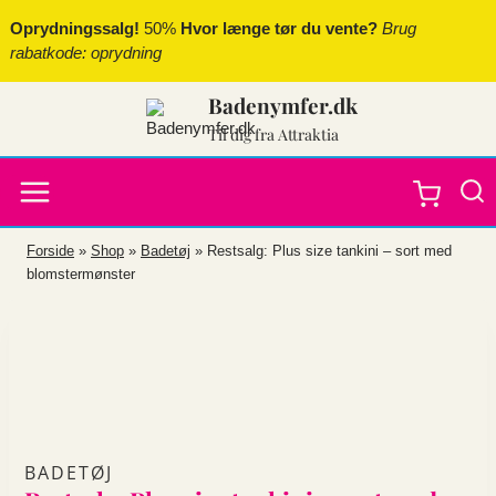
Fortsæt
Oprydningssalg!
50%
Hvor længe tør du vente?
Brug
til
rabatkode: oprydning
indhold
Badenymfer.dk
Til dig fra Attraktia
Forside
»
Shop
»
Badetøj
»
Restsalg: Plus size tankini – sort med
blomstermønster
BADETØJ