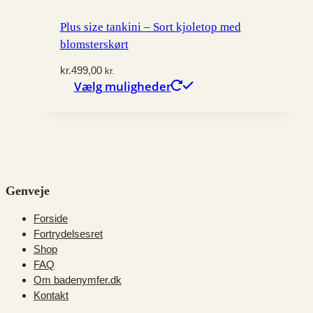
varianter.
Mulighederne
Plus size tankini – Sort kjoletop med
kan
blomsterskørt
vælges
kr.
499,00
på
kr.
Vælg muligheder
Dette
varesiden
vare
har
flere
varianter.
Mulighederne
kan
Genveje
vælges
på
Forside
varesiden
Fortrydelsesret
Shop
FAQ
Om badenymfer.dk
Kontakt