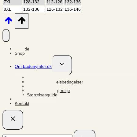
7XL
128-132
112-126
132-136
8XL
132-136
126-132
136-146
Forside
Shop
Skift
Om badenymfer.dk
undermenu
Persondata og GDPR
Salgs- og handelsbetingelser
Fortrydelsesret
Leverandører og miljø
Størrelsesguide
FAQ
Kontakt
Søg