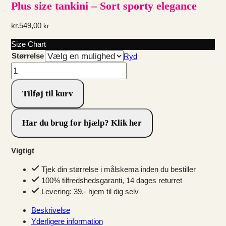
Plus size tankini – Sort sporty elegance
kr.
549,00
kr.
Size Chart
Størrelse
Ryd
Plus
size
tankini
Tilføj til kurv
-
Sort
Har du brug for hjælp? Klik her
sporty
elegance
antal
Vigtigt
Tjek din størrelse i målskema inden du bestiller
100% tilfredshedsgaranti, 14 dages returret
Levering: 39,- hjem til dig selv
Beskrivelse
Yderligere information