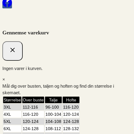
Gennemse varekurv
Ingen varer i kurven.
×
Mål dig over busten, taljen og hoften og find din størrelse i
skemaet.
Størrelse
Over buste
Talje
Hofte
3XL
112-116
96-100
116-120
4XL
116-120
100-104
120-124
5XL
120-124
104-108
124-128
6XL
124-128
108-112
128-132