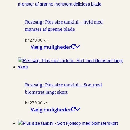
Restsalg: Plus size tankini – hvid med
mønster af grønne blade
kr.
279,00
kr.
Vælg muligheder
Dette
vare
har
flere
varianter.
Mulighederne
kan
Restsalg: Plus size tankini – Sort med
vælges
blomstret langt skørt
på
kr.
279,00
varesiden
kr.
Vælg muligheder
Dette
vare
har
flere