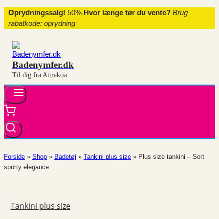
Fortsæt
Oprydningssalg!
50%
Hvor længe tør du vente?
Brug
til
rabatkode: oprydning
indhold
Badenymfer.dk
Til dig fra Attraktia
Forside
»
Shop
»
Badetøj
»
Tankini plus size
»
Plus size tankini – Sort
sporty elegance
Tankini plus size