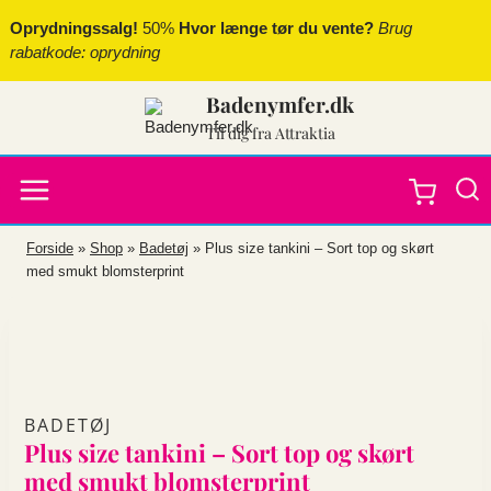
Fortsæt
Oprydningssalg!
50%
Hvor længe tør du vente?
Brug
til
rabatkode: oprydning
indhold
Badenymfer.dk
Til dig fra Attraktia
Forside
»
Shop
»
Badetøj
»
Plus size tankini – Sort top og skørt
med smukt blomsterprint
BADETØJ
Plus size tankini – Sort top og skørt
med smukt blomsterprint