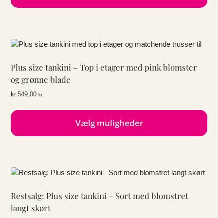
Dette
vare
har
flere
varianter.
Mulighederne
Plus size tankini – Top i etager med pink blomster
kan
og grønne blade
vælges
kr.
549,00
kr.
på
varesiden
Vælg muligheder
Dette
vare
har
flere
varianter.
Mulighederne
Restsalg: Plus size tankini – Sort med blomstret
kan
langt skørt
vælges