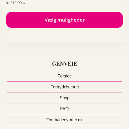
kr.
279,00
kr.
på
varesiden
Vælg muligheder
Dette
vare
har
flere
varianter.
GENVEJE
Mulighederne
kan
vælges
Forside
på
Fortrydelsesret
varesiden
Shop
FAQ
Om badenymfer.dk