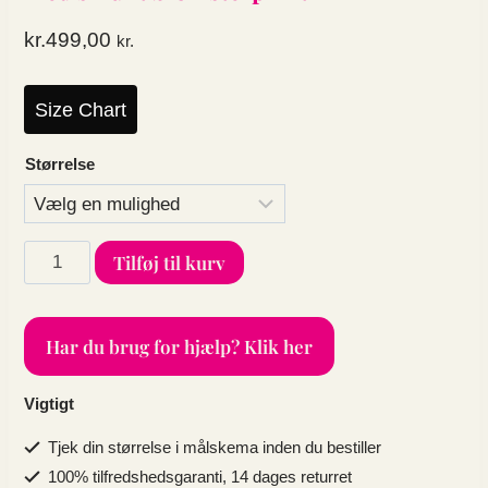
kr.
499,00
kr.
Size Chart
Størrelse
Plus
Tilføj til kurv
size
tankini
-
Har du brug for hjælp? Klik her
Sort
top
og
Vigtigt
skørt
med
Tjek din størrelse i målskema inden du bestiller
smukt
100% tilfredshedsgaranti, 14 dages returret