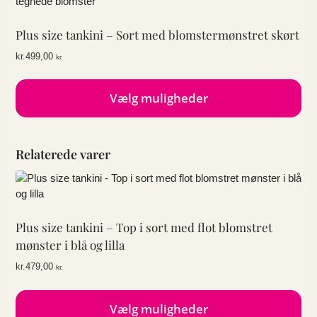
Plus size tankini – Sort med blomstermønstret skørt
kr.
499,00
kr.
Vælg muligheder
Dette
vare
Relaterede varer
har
flere
varianter.
Mulighederne
kan
Plus size tankini – Top i sort med flot blomstret
vælges
mønster i blå og lilla
på
varesiden
kr.
479,00
kr.
Vælg muligheder