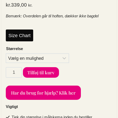
kr.
339,00
kr.
Bemærk: Overdelen går til hoften, dækker ikke bagdel
Size Chart
Størrelse
Restsalg:
Tilføj til kurv
Plus
size
tankini
Har du brug for hjælp? Klik her
-
Top
i
Vigtigt
pink
multifarve
Tjek din størrelse i målskema inden du bestiller