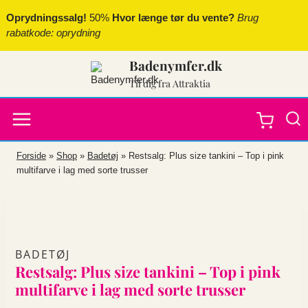
Fortsæt
Oprydningssalg!
50%
Hvor længe tør du vente?
Brug
til
rabatkode: oprydning
indhold
Badenymfer.dk
Til dig fra Attraktia
Forside
»
Shop
»
Badetøj
»
Restsalg: Plus size tankini – Top i pink
multifarve i lag med sorte trusser
BADETØJ
Restsalg: Plus size tankini – Top i pink
multifarve i lag med sorte trusser