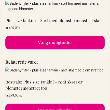
Plus size tankini – Sort med blomstermønstret skørt
kr.
499,00
kr.
Vælg muligheder
Dette
vare
Relaterede varer
har
flere
varianter.
Mulighederne
Restsalg: Plus size tankini – rødt skørt og
kan
blomstermønstret top
vælges
på
kr.
279,00
kr.
varesiden