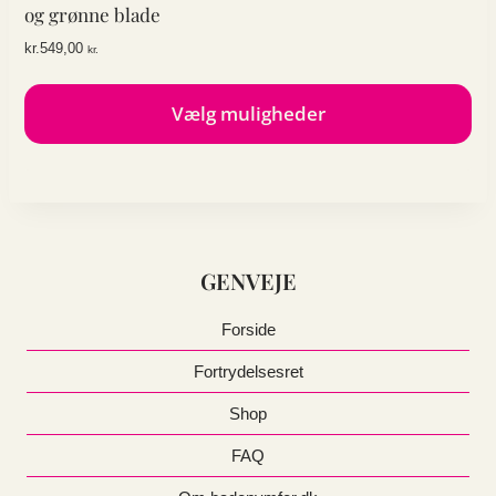
kan
og grønne blade
vælges
kr.
549,00
kr.
på
varesiden
Vælg muligheder
Dette
vare
har
flere
varianter.
GENVEJE
Mulighederne
kan
vælges
Forside
på
Fortrydelsesret
varesiden
Shop
FAQ