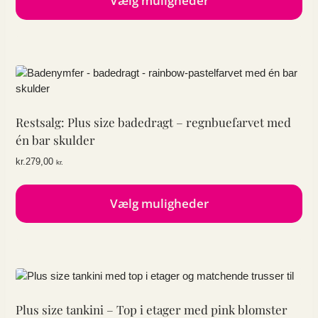
Vælg muligheder
Dette
vare
har
flere
varianter.
Mulighederne
kan
Restsalg: Plus size badedragt – regnbuefarvet med
vælges
én bar skulder
på
kr.
279,00
kr.
varesiden
Vælg muligheder
Dette
vare
har
flere
varianter.
Mulighederne
Plus size tankini – Top i etager med pink blomster