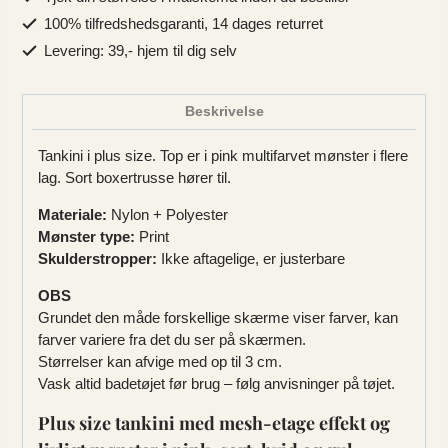
i
100% tilfredshedsgaranti, 14 dages returret
lag
Levering: 39,- hjem til dig selv
med
sorte
trusser
Beskrivelse
antal
Tankini i plus size. Top er i pink multifarvet mønster i flere
lag. Sort boxertrusse hører til.
Materiale:
Nylon + Polyester
Mønster type:
Print
Skulderstropper:
Ikke aftagelige, er justerbare
OBS
Grundet den måde forskellige skærme viser farver, kan
farver variere fra det du ser på skærmen.
Størrelser kan afvige med op til 3 cm.
Vask altid badetøjet før brug – følg anvisninger på tøjet.
Plus size tankini med mesh-etage effekt og