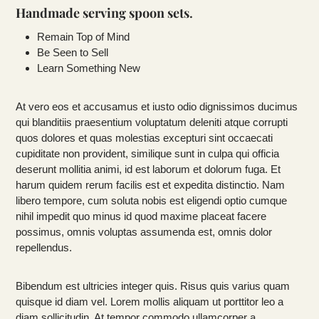
Handmade serving spoon sets
.
Remain Top of Mind
Be Seen to Sell
Learn Something New
At vero eos et accusamus et iusto odio dignissimos ducimus
qui blanditiis praesentium voluptatum deleniti atque corrupti
quos dolores et quas molestias excepturi sint occaecati
cupiditate non provident, similique sunt in culpa qui officia
deserunt mollitia animi, id est laborum et dolorum fuga. Et
harum quidem rerum facilis est et expedita distinctio. Nam
libero tempore, cum soluta nobis est eligendi optio cumque
nihil impedit quo minus id quod maxime placeat facere
possimus, omnis voluptas assumenda est, omnis dolor
repellendus.
Bibendum est ultricies integer quis. Risus quis varius quam
quisque id diam vel. Lorem mollis aliquam ut porttitor leo a
diam sollicitudin. At tempor commodo ullamcorper a.