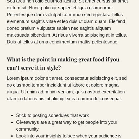
Sed arcu non odio euismod lacinia. Sit amet cursus sit amet
dictum sit. Nunc pulvinar sapien et ligula ullamcorper.
Pellentesque diam volutpat commodo sed egestas. Tellus
elementum sagittis vitae et leo duis ut diam quam. Eleifend
donec pretium vulputate sapien nec sagittis aliquam
malesuada bibendum. At risus viverra adipiscing at in tellus.
Duis at tellus at urna condimentum mattis pellentesque.
What is the point in making great food if you
can’t serve it in style?
Lorem ipsum dolor sit amet, consectetur adipiscing elit, sed
do eiusmod tempor incididunt ut labore et dolore magna
aliqua. Ut enim ad minim veniam, quis nostrud exercitation
ullamco laboris nisi ut aliquip ex ea commodo consequat.
Stick to posting schedules that work
Giveaways are a great way to get people into your
community
Look into your insights to see when your audience is