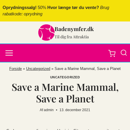
Fortsæt
Oprydningssalg!
50%
Hvor længe tør du vente?
Brug
til
rabatkode: oprydning
indhold
Badenymfer.dk
Til dig fra Attraktia
Forside
»
Uncategorized
»
Save a Marine Mammal, Save a Planet
UNCATEGORIZED
Save a Marine Mammal,
Save a Planet
Af
admin
13. december 2021