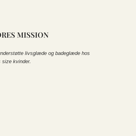
ORES MISSION
understøtte livsglæde og badeglæde hos
s size kvinder.