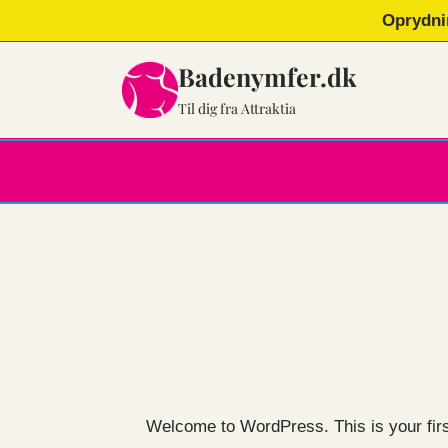
Fortsæt
Oprydni
til
indhold
Badenymfer.dk
Til dig fra Attraktia
Welcome to WordPress. This is your first p