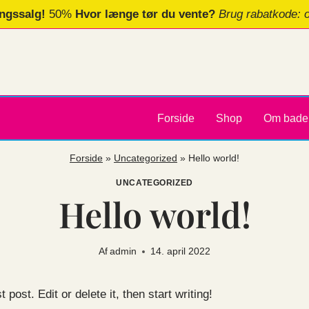
ngssalg!
50%
Hvor længe tør du vente?
Brug rabatkode: 
Forside
Shop
Om bade
Forside
»
Uncategorized
»
Hello world!
UNCATEGORIZED
Hello world!
Af
admin
14. april 2022
ost. Edit or delete it, then start writing!