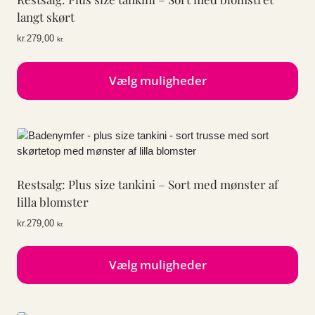
Mulighederne
langt skørt
kan
kr.
279,00
kr.
vælges
på
varesiden
Vælg muligheder
Dette
vare
har
flere
varianter.
Restsalg: Plus size tankini – Sort med mønster af
Mulighederne
kan
lilla blomster
vælges
kr.
279,00
kr.
på
varesiden
Vælg muligheder
Dette
vare