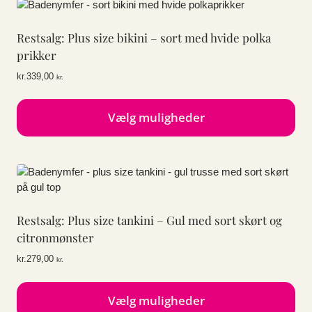
har
flere
Restsalg: Plus size bikini – sort med hvide polka
varianter.
Mulighederne
prikker
kan
kr.
339,00
kr.
vælges
på
varesiden
Vælg muligheder
Dette
vare
har
flere
varianter.
Restsalg: Plus size tankini – Gul med sort skørt og
Mulighederne
kan
citronmønster
vælges
kr.
279,00
kr.
på
varesiden
Vælg muligheder