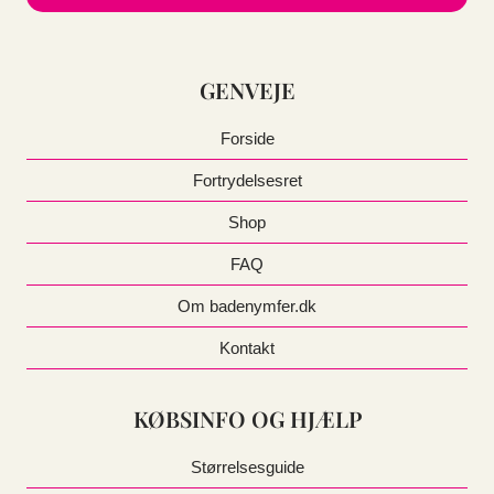
Dette
vare
har
GENVEJE
flere
varianter.
Forside
Mulighederne
kan
Fortrydelsesret
vælges
på
Shop
varesiden
FAQ
Om badenymfer.dk
Kontakt
KØBSINFO OG HJÆLP
Størrelsesguide