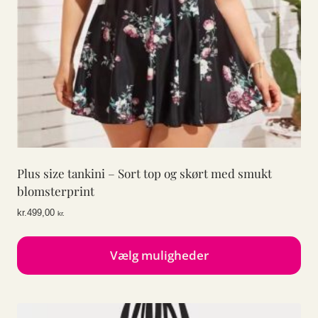
Plus size tankini – Sort top og skørt med smukt
blomsterprint
kr.
499,00
kr.
Vælg muligheder
Dette
vare
har