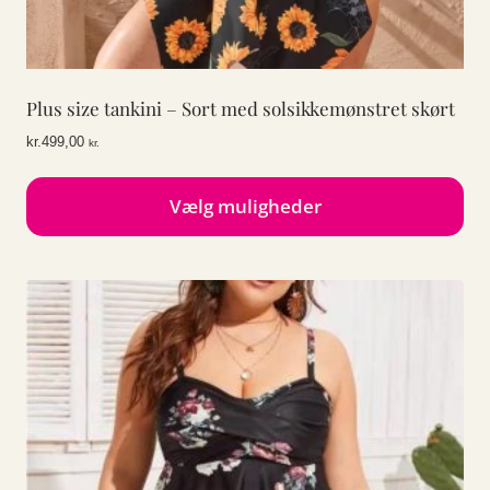
Plus size tankini – Sort med solsikkemønstret skørt
kr.
499,00
kr.
Vælg muligheder
Dette
vare
har
flere
varianter.
Mulighederne
kan
vælges
på
varesiden