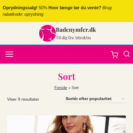
Fortsæt
Oprydningssalg!
50%
Hvor længe tør du vente?
Brug
til
rabatkode: oprydning
indhold
Badenymfer.dk
Til dig fra Attraktia
Sort
Forside
»
Sort
Sorteret
Viser 9 resultater
efter
popularitet