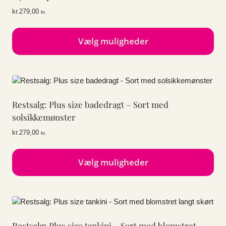
kr.
279,00
kr.
Vælg muligheder
Dette
vare
har
flere
Restsalg: Plus size badedragt – Sort med
varianter.
Mulighederne
solsikkemønster
kan
kr.
279,00
kr.
vælges
på
varesiden
Vælg muligheder
Dette
vare
har
flere
Restsalg: Plus size tankini – Sort med blomstret
varianter.