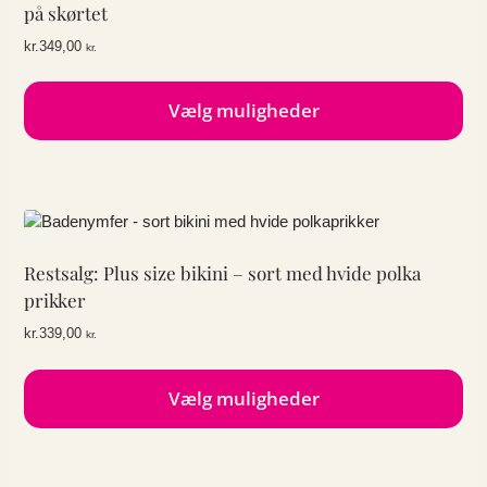
på skørtet
kr.
349,00
kr.
Vælg muligheder
Dette
vare
har
flere
varianter.
Mulighederne
Restsalg: Plus size bikini – sort med hvide polka
kan
prikker
vælges
kr.
339,00
kr.
på
varesiden
Vælg muligheder
Dette
vare
har