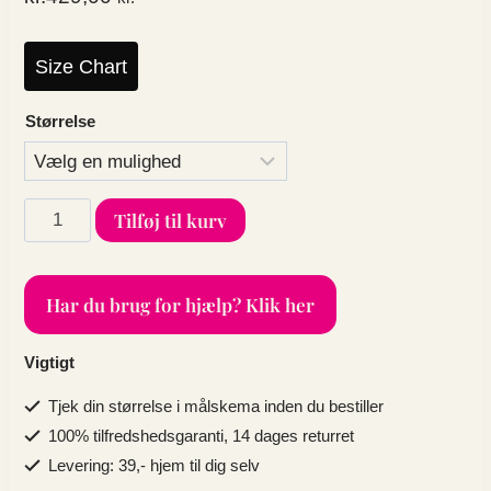
Size Chart
Størrelse
Plus
Tilføj til kurv
size
tankini
i
Har du brug for hjælp? Klik her
sort
med
langt
Vigtigt
skørt
med
Tjek din størrelse i målskema inden du bestiller
hvide
100% tilfredshedsgaranti, 14 dages returret
striber
Levering: 39,- hjem til dig selv
antal