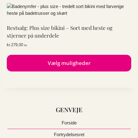
flere
varianter.
Mulighederne
kan
Restsalg: Plus size bikini – Sort med heste og
vælges
stjerner på underdele
på
kr.
279,00
kr.
varesiden
Vælg muligheder
Dette
vare
har
flere
varianter.
GENVEJE
Mulighederne
kan
vælges
Forside
på
Fortrydelsesret
varesiden