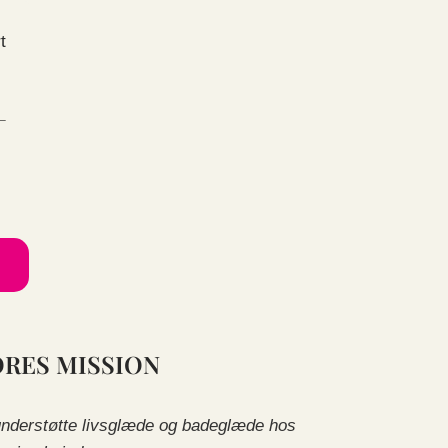
vare
har
flere
varianter.
Mulighederne
–
kan
vælges
på
varesiden
ORES MISSION
understøtte livsglæde og badeglæde hos