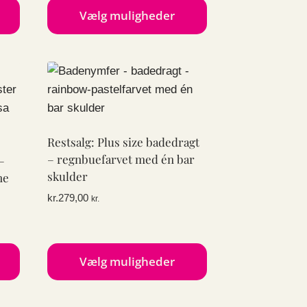
Vælg muligheder
Dette
vare
har
flere
varianter.
Mulighederne
Restsalg: Plus size badedragt
kan
– regnbuefarvet med én bar
–
vælges
skulder
ne
på
kr.
279,00
kr.
varesiden
Vælg muligheder
Dette