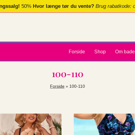
ngssalg!
50%
Hvor længe tør du vente?
Brug rabatkode: 
Forside
Shop
Om bade
100-110
Forside
»
100-110