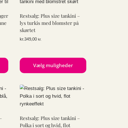
flere
varianter.
ager
Restsalg: Plus size tankini –
Mulighederne
nne
lys turkis med blomster på
kan
skørtet
vælges
kr.
349,00
kr.
på
varesiden
Vælg muligheder
Dette
vare
har
flere
varianter.
Mulighederne
–
Restsalg: Plus size tankini –
kan
Polka i sort og hvid, flot