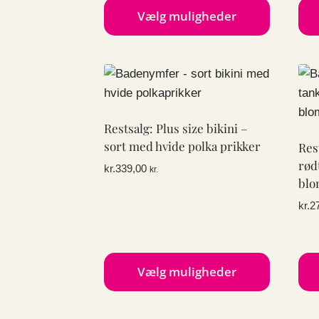
Vælg muligheder
Dette
Det
vare
var
har
har
flere
fler
varianter.
vari
Restsalg: Plus size bikini –
Mulighederne
Mul
sort med hvide polka prikker
Res
kan
kan
rød
kr.
339,00
kr.
vælges
væl
blo
på
på
kr.
2
varesiden
var
Vælg muligheder
Dette
Det