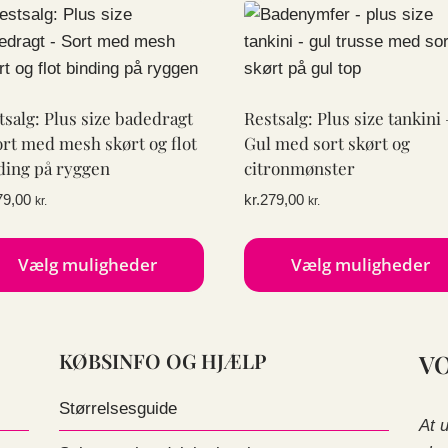
e
vare
har
e
flere
anter.
varianter.
ighederne
Mulighederne
tsalg: Plus size badedragt
Restsalg: Plus size tankini 
kan
ort med mesh skørt og flot
Gul med sort skørt og
ges
vælges
ding på ryggen
citronmønster
på
79,00
kr.
279,00
kr.
kr.
esiden
varesiden
Vælg muligheder
Vælg muligheder
te
Dette
e
vare
KØBSINFO OG HJÆLP
V
har
e
flere
Størrelsesguide
anter.
varianter.
At 
ighederne
Mulighederne