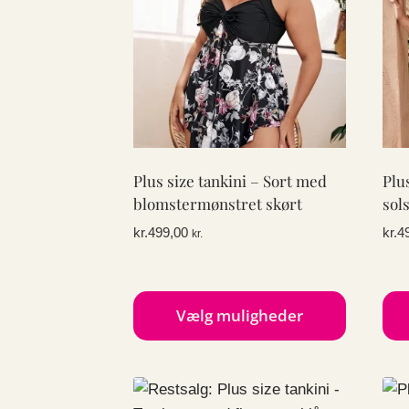
Plus size tankini – Sort med
Plu
blomstermønstret skørt
sol
kr.
499,00
kr.
4
kr.
Vælg muligheder
Dette
Det
vare
var
har
har