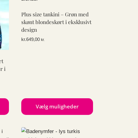
Plus size tankini – Grøn med
skønt blondeskørt i eksklusivt
design
kr.
649,00
kr.
rt
r i
Vælg muligheder
Dette
vare
har