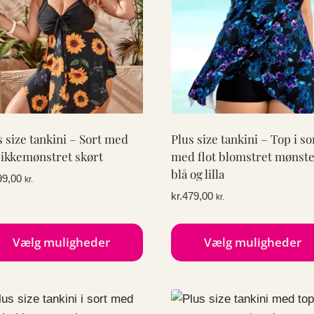
s size tankini – Sort med
Plus size tankini – Top i so
sikkemønstret skørt
med flot blomstret mønste
blå og lilla
99,00
kr.
kr.
479,00
kr.
Vælg muligheder
Vælg muligheder
te
Dette
e
vare
har