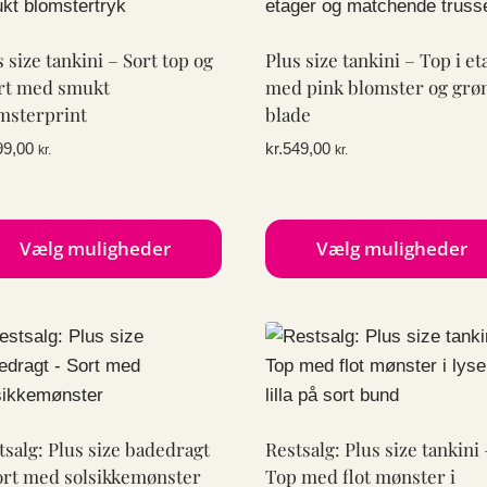
e
flere
anter.
varianter.
s size tankini – Sort top og
Plus size tankini – Top i et
ighederne
Mulighederne
rt med smukt
med pink blomster og grø
kan
msterprint
blade
ges
vælges
99,00
kr.
549,00
kr.
kr.
på
esiden
varesiden
Vælg muligheder
Vælg muligheder
te
Dette
e
vare
har
e
flere
anter.
varianter.
ighederne
Mulighederne
tsalg: Plus size badedragt
Restsalg: Plus size tankini 
kan
ort med solsikkemønster
Top med flot mønster i