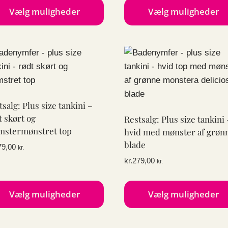
Vælg muligheder
Vælg muligheder
te
Dette
e
vare
har
e
flere
anter.
varianter.
ighederne
Mulighederne
tsalg: Plus size tankini –
kan
t skørt og
Restsalg: Plus size tankini 
ges
vælges
mstermønstret top
hvid med mønster af grøn
på
blade
79,00
kr.
esiden
varesiden
kr.
279,00
kr.
Vælg muligheder
Vælg muligheder
te
Dette