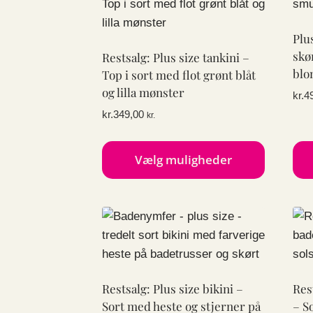
flere
fler
varianter.
vari
Plu
Mulighederne
Mul
skø
Restsalg: Plus size tankini –
kan
kan
blo
Top i sort med flot grønt blåt
vælges
væl
og lilla mønster
kr.
4
på
på
kr.
349,00
kr.
varesiden
var
Vælg muligheder
Dette
Det
vare
var
har
har
flere
fler
varianter.
vari
Mulighederne
Mul
Restsalg: Plus size bikini –
Res
kan
kan
Sort med heste og stjerner på
– S