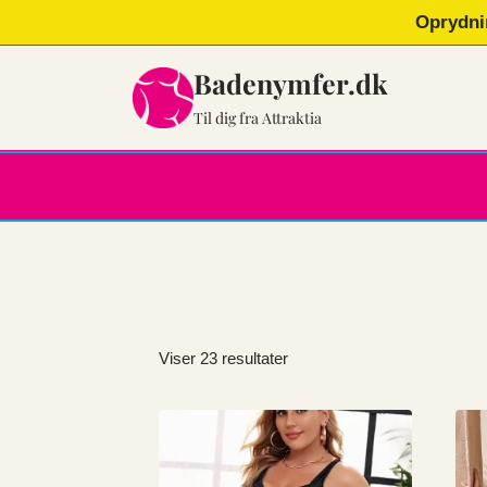
Fortsæt
Oprydni
til
indhold
Badenymfer.dk
Til dig fra Attraktia
Sorteret
Viser 23 resultater
efter
popularitet