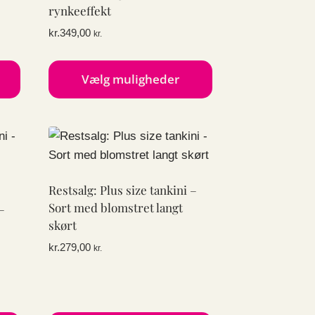
vælges
rynkeeffekt
på
kr.
349,00
kr.
varesiden
Vælg muligheder
Dette
vare
har
flere
varianter.
Restsalg: Plus size tankini –
Mulighederne
Sort med blomstret langt
–
kan
skørt
vælges
kr.
279,00
kr.
på
varesiden