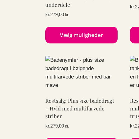
vælges
væl
underdele
kr.
2
på
på
kr.
279,00
kr.
varesiden
var
Vælg muligheder
Dette
Det
vare
var
har
har
flere
fler
varianter.
vari
Mulighederne
Mul
kan
kan
Restsalg: Plus size badedragt
Res
vælges
væl
– Hvid med multifarvede
mul
på
på
striber
tru
varesiden
var
kr.
279,00
kr.
2
kr.