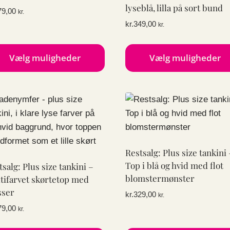
ges
vælges
lyseblå, lilla på sort bund
79,00
kr.
på
kr.
349,00
kr.
esiden
varesiden
Vælg muligheder
Vælg muligheder
te
Dette
e
vare
har
e
flere
anter.
varianter.
ighederne
Mulighederne
Restsalg: Plus size tankini 
kan
Top i blå og hvid med flot
tsalg: Plus size tankini –
ges
vælges
blomstermønster
tifarvet skørtetop med
på
sser
kr.
329,00
kr.
esiden
varesiden
79,00
kr.